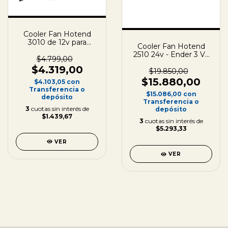
Cooler Fan Hotend
3010 de 12v para
Cooler Fan Hotend
Impresora 3D
2510 24v - Ender 3 V3
30x30x10mm
$4.799,00
SE / KE Impresora 3D
$4.319,00
25x25x10mm
$19.850,00
$15.880,00
$4.103,05
con
Transferencia o
$15.086,00
con
depósito
Transferencia o
3
cuotas sin interés de
depósito
$1.439,67
3
cuotas sin interés de
$5.293,33
VER
VER