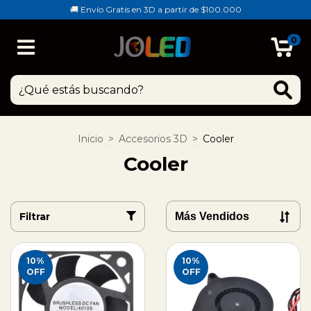
🚚 Envío Gratis en 3D a partir de $100.000
0
Inicio
>
Accesorios 3D
>
Cooler
Cooler
Filtrar
10
%
10
%
OFF
OFF