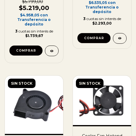
40x40x20
$5.799,00
$6.535,05
con
$5.219,00
Transferencia o
depósito
$4.958,05
con
3
cuotas sin interés de
Transferencia o
$2.293,00
depósito
3
cuotas sin interés de
$1.739,67
COMPRAR
SIN STOCK
SIN STOCK