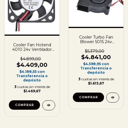
Cooler Turbo Fan
Blower 5015 24v
Cooler Fan Hotend
Ventilador Capa 3d
4010 24v Ventilador
50x50x15
$5.379,00
Impresora 3d
$4.841,00
40x40x10
$4.899,00
$4.409,00
$4.598,95
con
Transferencia o
$4.188,55
con
depósito
Transferencia o
3
cuotas sin interés de
depósito
$1.613,67
3
cuotas sin interés de
$1.469,67