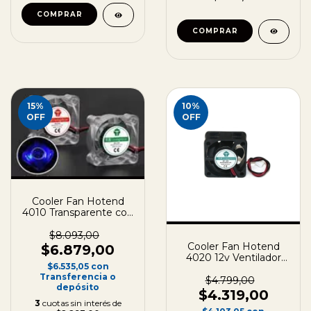
15
%
10
%
OFF
OFF
Cooler Fan Hotend
4010 Transparente con
Luz Led para
Impresora 3D
$8.093,00
40x40x10mm
Cooler Fan Hotend
$6.879,00
4020 12v Ventilador
$6.535,05
con
Impresora 3d
Transferencia o
40x40x20
$4.799,00
depósito
$4.319,00
3
cuotas sin interés de