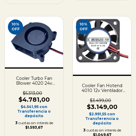
10
%
10
%
OFF
OFF
Cooler Turbo Fan
Blower 4020 24v
Cooler Fan Hotend
Ventilador Capa 3d
4010 12v Ventilador
40x40x20
$5.313,00
Impresora 3d
$4.781,00
40x40x10
$3.499,00
$3.149,00
$4.541,95
con
Transferencia o
$2.991,55
con
depósito
Transferencia o
3
cuotas sin interés de
depósito
$1.593,67
3
cuotas sin interés de
$1.049,67