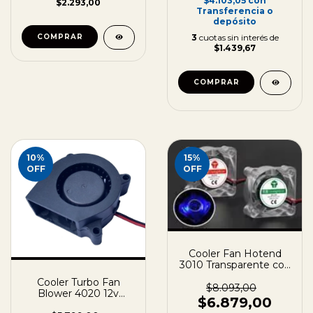
$4.103,05
con
$2.293,00
Transferencia o
depósito
COMPRAR
3
cuotas sin interés de
$1.439,67
10
%
15
%
OFF
OFF
Cooler Fan Hotend
3010 Transparente con
Luz Led para
Cooler Turbo Fan
Impresora 3D
$8.093,00
Blower 4020 12v
30x30x10mm
$6.879,00
Ventilador Capa 3d