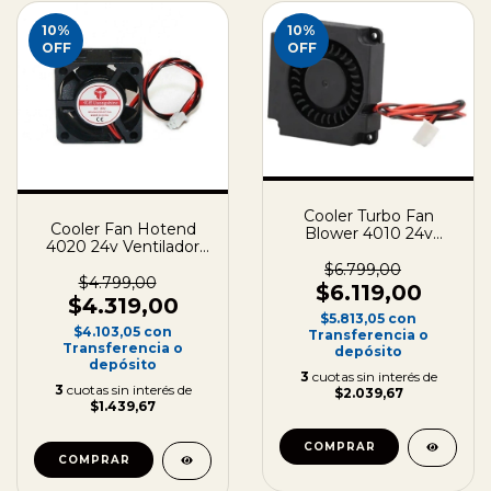
10
%
10
%
OFF
OFF
Cooler Turbo Fan
Cooler Fan Hotend
Blower 4010 24v
4020 24v Ventilador
Ventilador Capa 3d
Impresora 3d
40x40x10
$6.799,00
40x40x20
$4.799,00
$6.119,00
$4.319,00
$5.813,05
con
$4.103,05
con
Transferencia o
Transferencia o
depósito
depósito
3
cuotas sin interés de
3
cuotas sin interés de
$2.039,67
$1.439,67