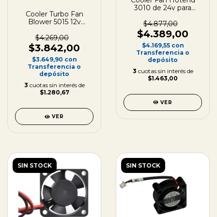
Cooler Fan Hotend
3010 de 24v para
Cooler Turbo Fan
Impresora 3D
Blower 5015 12v
30x30x10mm
$4.877,00
Ventilador Capa 3d
$4.389,00
50x50x15
$4.269,00
$4.169,55
con
$3.842,00
Transferencia o
$3.649,90
con
depósito
Transferencia o
3
cuotas sin interés de
depósito
$1.463,00
3
cuotas sin interés de
$1.280,67
VER
VER
SIN STOCK
SIN STOCK