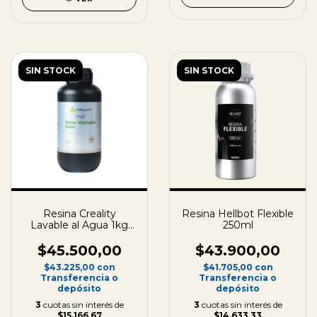
SIN STOCK
SIN STOCK
Resina Creality
Resina Hellbot Flexible
Lavable al Agua 1kg
250ml
Botella Plástica
$45.500,00
$43.900,00
$43.225,00
con
$41.705,00
con
Transferencia o
Transferencia o
depósito
depósito
3
cuotas sin interés de
3
cuotas sin interés de
$15.166,67
$14.633,33