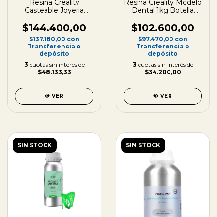
Resina Creality
Resina Creality Modelo
Casteable Joyeria
Dental 1kg Botella
Botella 500g Aluminio
Aluminio
$144.400,00
$102.600,00
$137.180,00
con
$97.470,00
con
Transferencia o
Transferencia o
depósito
depósito
3
cuotas sin interés de
3
cuotas sin interés de
$48.133,33
$34.200,00
VER
VER
SIN STOCK
SIN STOCK