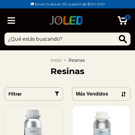
🚚 Envío Gratis en 3D a partir de $100.000
0
Inicio
>
Resinas
Resinas
Filtrar