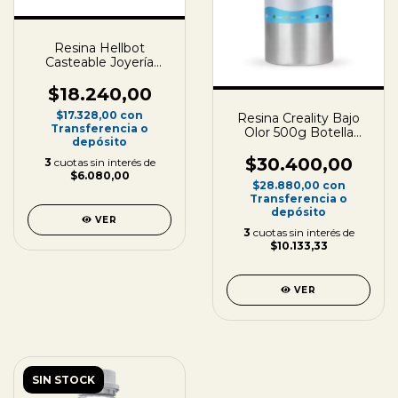
Resina Hellbot
Casteable Joyería
250ml
$18.240,00
$17.328,00
con
Resina Creality Bajo
Transferencia o
Olor 500g Botella
depósito
Aluminio
$30.400,00
3
cuotas sin interés de
$6.080,00
$28.880,00
con
Transferencia o
depósito
VER
3
cuotas sin interés de
$10.133,33
VER
SIN STOCK