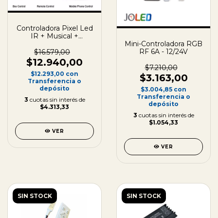
Controladora Pixel Led
IR + Musical +
Bluetooth 5-24V - 1024
Mini-Controladora RGB
Pixels
RF 6A - 12/24V
$16.579,00
$12.940,00
$7.210,00
$12.293,00
con
$3.163,00
Transferencia o
depósito
$3.004,85
con
Transferencia o
3
cuotas sin interés de
depósito
$4.313,33
3
cuotas sin interés de
$1.054,33
VER
VER
SIN STOCK
SIN STOCK