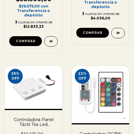
Transferencia o
$36.575,00
con
depósito
Transferencia o
3
cuotas sin interés de
depósito
$4.036,00
3
cuotas sin interés de
$12.833,33
26
%
22
%
OFF
OFF
Controladora Panel
Táctil Tira Led
Secuencial 24v
Inalambrico
Controladora RGBW