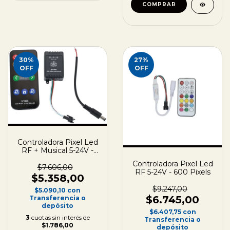
30
%
27
%
OFF
OFF
Controladora Pixel Led
RF + Musical 5-24V -
600 Pixels
Controladora Pixel Led
$7.606,00
RF 5-24V - 600 Pixels
$5.358,00
$9.247,00
$5.090,10
con
$6.745,00
Transferencia o
depósito
$6.407,75
con
3
cuotas sin interés de
Transferencia o
$1.786,00
depósito