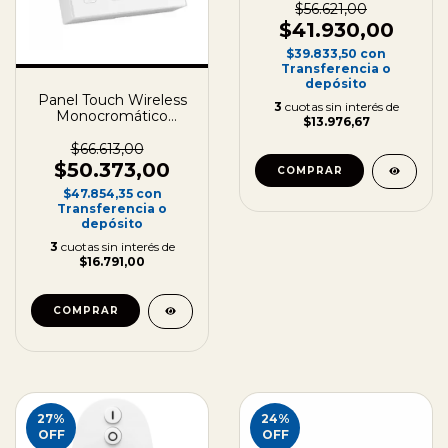
Canales 20A - 12/24V
$56.621,00
$41.930,00
$39.833,50
con
Transferencia o
depósito
Panel Touch Wireless
3
cuotas sin interés de
Monocromático
$13.976,67
MiBoxer (Mi-Light) de
4 Zonas
$66.613,00
$50.373,00
$47.854,35
con
Transferencia o
depósito
3
cuotas sin interés de
$16.791,00
27
%
24
%
OFF
OFF