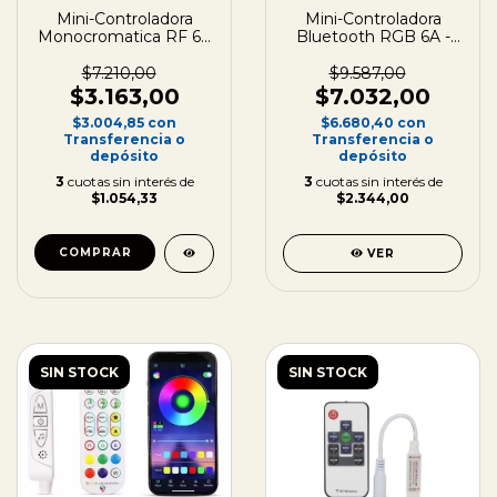
Mini-Controladora
Mini-Controladora
Monocromatica RF 6A
Bluetooth RGB 6A -
- 12/24V
12/24V
$7.210,00
$9.587,00
$3.163,00
$7.032,00
$3.004,85
con
$6.680,40
con
Transferencia o
Transferencia o
depósito
depósito
3
cuotas sin interés de
3
cuotas sin interés de
$1.054,33
$2.344,00
VER
SIN STOCK
SIN STOCK