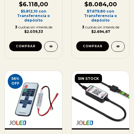
$6.118,00
$8.084,00
$5.812,10
con
$7.679,80
con
Transferencia o
Transferencia o
depósito
depósito
3
cuotas sin interés de
3
cuotas sin interés de
$2.039,33
$2.694,67
56
%
SIN STOCK
OFF