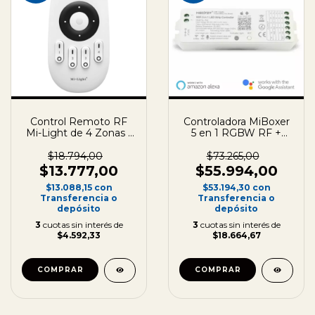
Control Remoto RF
Controladora MiBoxer
Mi-Light de 4 Zonas -
5 en 1 RGBW RF +
FUT007
WIFI + Bluetooth - 15A
- 12/24V
$18.794,00
$73.265,00
$13.777,00
$55.994,00
$13.088,15
con
$53.194,30
con
Transferencia o
Transferencia o
depósito
depósito
3
cuotas sin interés de
3
cuotas sin interés de
$4.592,33
$18.664,67