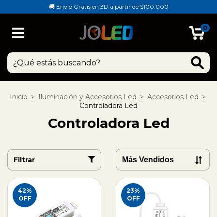
🚚 Envío Gratis en 3D a partir de $100.000
0
Inicio
>
Iluminación y Accesorios Led
>
Accesorios Led
>
Controladora Led
Controladora Led
Filtrar
42
%
23
%
OFF
OFF