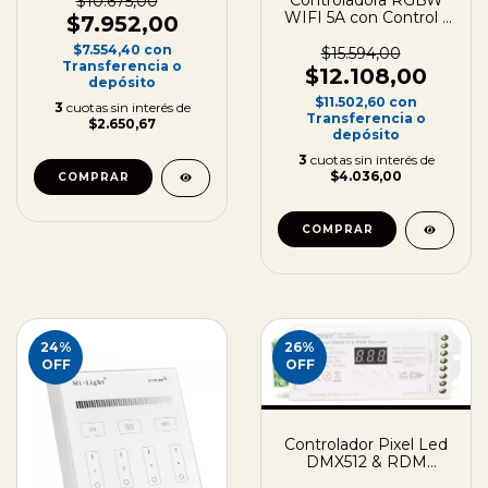
$10.675,00
WIFI 5A con Control -
$7.952,00
12/24V
$7.554,40
con
$15.594,00
Transferencia o
$12.108,00
depósito
$11.502,60
con
3
cuotas sin interés de
Transferencia o
$2.650,67
depósito
3
cuotas sin interés de
$4.036,00
24
%
26
%
OFF
OFF
Controlador Pixel Led
DMX512 & RDM
MiBoxer (MiLight) 5