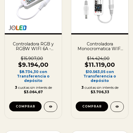
Controladora RGB y
Controladora
RGBW WIFI 6A -
Monocromatica WIFI
12/24V
5A - 12/24V
$15.907,00
$14.424,00
$9.194,00
$11.119,00
$8.734,30
con
$10.563,05
con
Transferencia o
Transferencia o
depósito
depósito
3
cuotas sin interés de
3
cuotas sin interés de
$3.064,67
$3.706,33