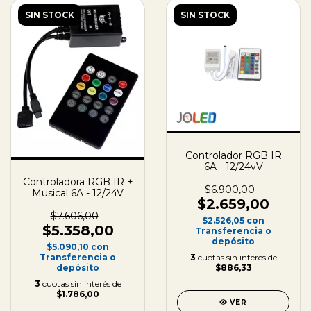
SIN STOCK
SIN STOCK
Controlador RGB IR
6A - 12/24vV
Controladora RGB IR +
$6.900,00
Musical 6A - 12/24V
$2.659,00
$7.606,00
$2.526,05
con
$5.358,00
Transferencia o
depósito
$5.090,10
con
3
cuotas sin interés de
Transferencia o
$886,33
depósito
3
cuotas sin interés de
$1.786,00
VER