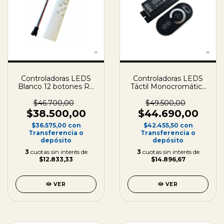
Controladoras LEDS
Controladoras LEDS
Blanco 12 botones RF
Táctil Monocromática
12V /24V
RF 12V /24 V 25A
$46.700,00
$49.500,00
$38.500,00
$44.690,00
$36.575,00
con
$42.455,50
con
Transferencia o
Transferencia o
depósito
depósito
3
cuotas sin interés de
3
cuotas sin interés de
$12.833,33
$14.896,67
VER
VER