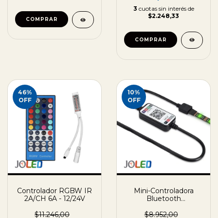
3
cuotas sin interés de
$2.248,33
46
%
10
%
OFF
OFF
Controlador RGBW IR
Mini-Controladora
2A/CH 6A - 12/24V
Bluetooth
Monocromática 6A -
12/24V
$11.246,00
$8.952,00