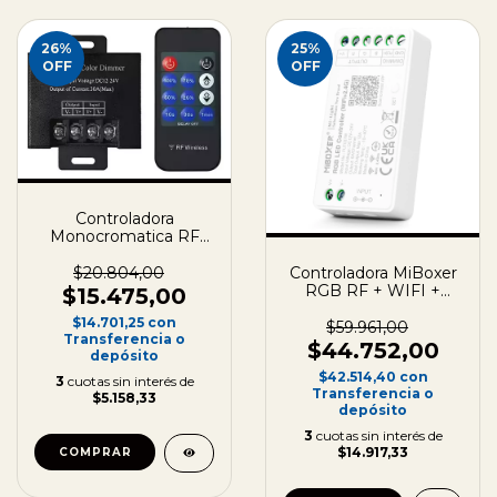
26
%
25
%
OFF
OFF
Controladora
Monocromatica RF
30A - 12/24V
$20.804,00
Controladora MiBoxer
RGB RF + WIFI +
$15.475,00
Bluetooth 12A - 12/24V
$14.701,25
con
$59.961,00
Transferencia o
$44.752,00
depósito
$42.514,40
con
3
cuotas sin interés de
Transferencia o
$5.158,33
depósito
3
cuotas sin interés de
$14.917,33