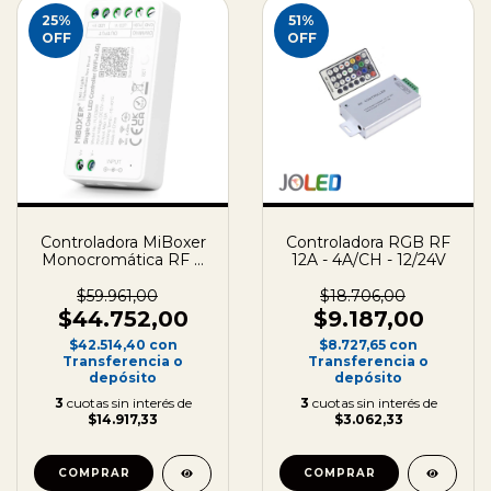
25
%
51
%
OFF
OFF
Controladora MiBoxer
Controladora RGB RF
Monocromática RF +
12A - 4A/CH - 12/24V
WIFI + Bluetooth 12A -
12/24V
$59.961,00
$18.706,00
$44.752,00
$9.187,00
$42.514,40
con
$8.727,65
con
Transferencia o
Transferencia o
depósito
depósito
3
cuotas sin interés de
3
cuotas sin interés de
$14.917,33
$3.062,33