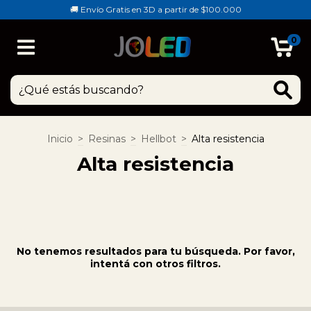
🚚 Envío Gratis en 3D a partir de $100.000
0
Inicio
>
Resinas
>
Hellbot
>
Alta resistencia
Alta resistencia
No tenemos resultados para tu búsqueda. Por favor,
intentá con otros filtros.