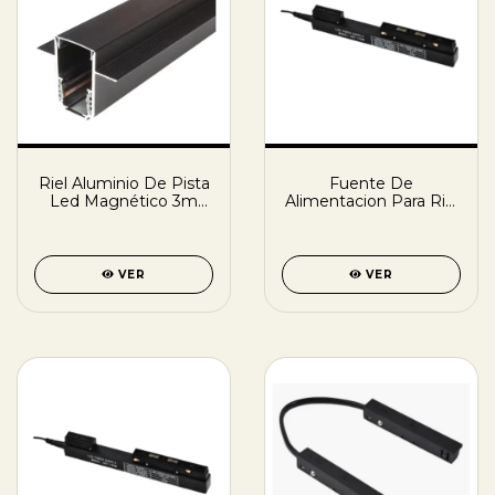
Riel Aluminio De Pista
Fuente De
Led Magnético 3m
Alimentacion Para Riel
Embutir Dc 48v
Magnetico 48v 200w
VER
VER