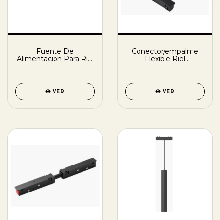
Fuente De
Conector/empalme
Alimentacion Para Riel
Flexible Riel
Magnetico 48v 100w
Magnético Extension
Angular
VER
VER