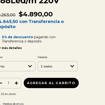
288Led/m 220V
$4.890,00
.263,00
4.645,50
con
Transferencia o
epósito
5% de descuento
pagando con
Transferencia o depósito
r más detalles
or
Medida
32
en stock
CAMBIAR CP
regas para el CP:
Medios de envío