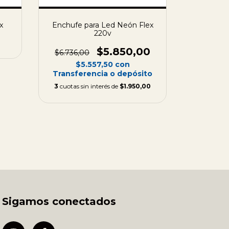
x
Enchufe para Led Neón Flex
Enchufe 
220v
$5.850,00
$6.736,00
$6.736,
$5.557,50
con
$5
Transferencia o depósito
Transfe
3
cuotas sin interés de
$1.950,00
3
cuotas s
Sigamos conectados