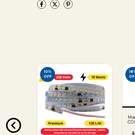
10
%
18
OFF
OF
Ma
CO
$