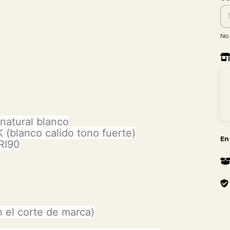
No 
/natural blanco
(blanco calido tono fuerte)
En
RI90
 el corte de marca)