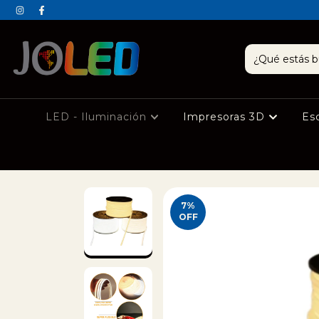
LED - Iluminación
Impresoras 3D
Es
7
%
OFF