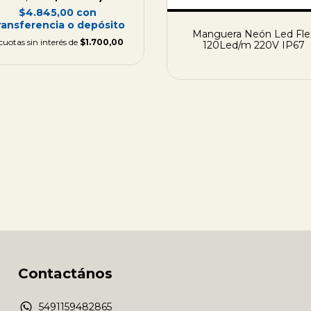
$4.845,00
con
ransferencia o depósito
Manguera Neón Led Fle
cuotas sin interés de
$1.700,00
120Led/m 220V IP67
Contactános
5491159482865