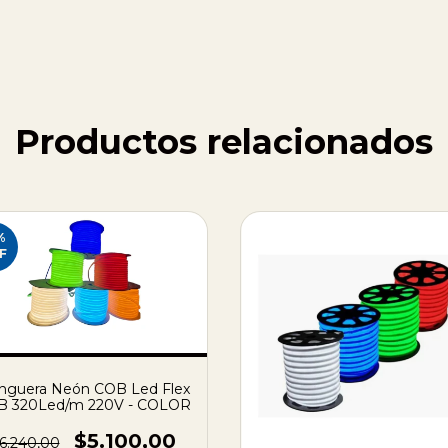
Productos relacionados
%
F
nguera Neón COB Led Flex
B 320Led/m 220V - COLOR
$5.100,00
6.240,00