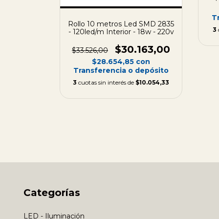
T
 Neón COB
Rollo 10 metros Led SMD 2835
3
- 120led/m Interior - 18w - 220v
50,00
$30.163,00
$33.526,00
on
$28.654,85
con
depósito
Transferencia o depósito
$1.950,00
3
cuotas sin interés de
$10.054,33
Categorías
LED - Iluminación