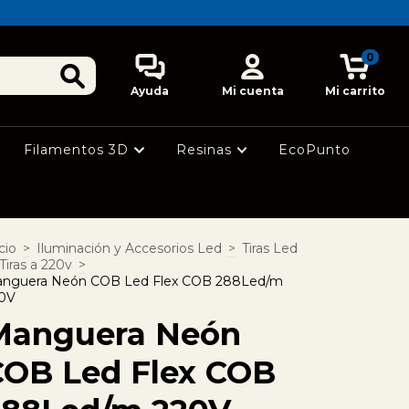
0
Ayuda
Mi cuenta
Mi carrito
Filamentos 3D
Resinas
EcoPunto
cio
>
Iluminación y Accesorios Led
>
Tiras Led
Tiras a 220v
>
nguera Neón COB Led Flex COB 288Led/m
0V
Manguera Neón
COB Led Flex COB