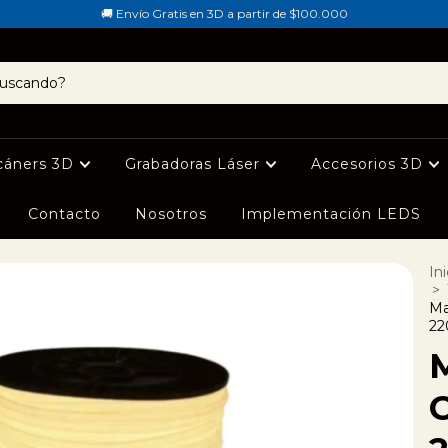
🚚 Envío Gratis en 3D a partir de $100.000
cáners 3D
Grabadoras Láser
Accesorios 3D
Contacto
Nosotros
Implementación LEDS
Ini
>
Ma
22